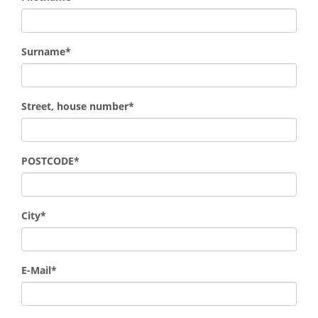
field
Mandatory
Surname
*
field
Mandatory
Street, house number
*
field
Mandatory
POSTCODE
*
field
Mandatory
City
*
field
Mandatory
E-Mail
*
field