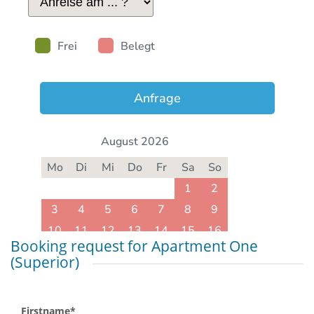
Booking request for Apartment One
(Superior)
Mandatory
Firstname
*