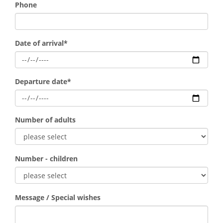
Phone
Mandatory
Date of arrival
*
field
Mandatory
Departure date
*
field
Number of adults
Number - children
Message / Special wishes