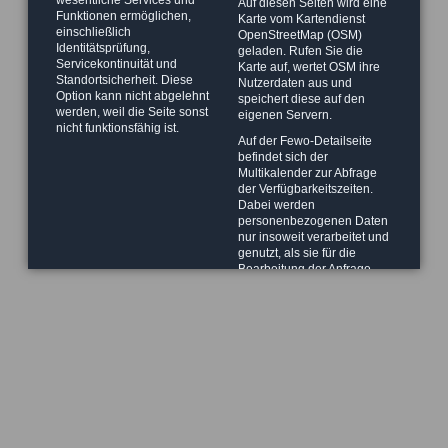
Auf diesen Seiten wird eine
Funktionen ermöglichen,
Karte vom Kartendienst
einschließlich
OpenStreetMap (OSM)
Identitätsprüfung,
geladen. Rufen Sie die
Servicekontinuität und
Karte auf, wertet OSM ihre
Standortsicherheit. Diese
Nutzerdaten aus und
Option kann nicht abgelehnt
speichert diese auf den
werden, weil die Seite sonst
eigenen Servern.
nicht funktionsfähig ist.
Auf der Fewo-Detailseite
befindet sich der
Multikalender zur Abfrage
der Verfügbarkeitszeiten.
Dabei werden
personenbezogenen Daten
nur insoweit verarbeitet und
genutzt, als sie für die
Bearbeitung der Anfrage
und / oder die Erbringung
der angeforderten Leistung
erforderlich sind.